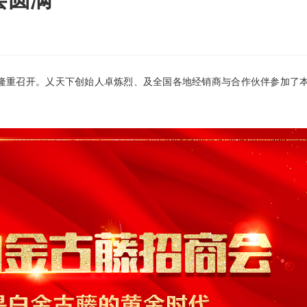
长沙市隆重召开。乂天下创始人卓炼烈、及全国各地经销商与合作伙伴参加了