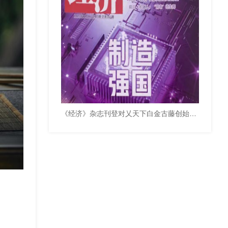
《经济》杂志刊登对乂天下白金古藤创始人卓炼烈的专访