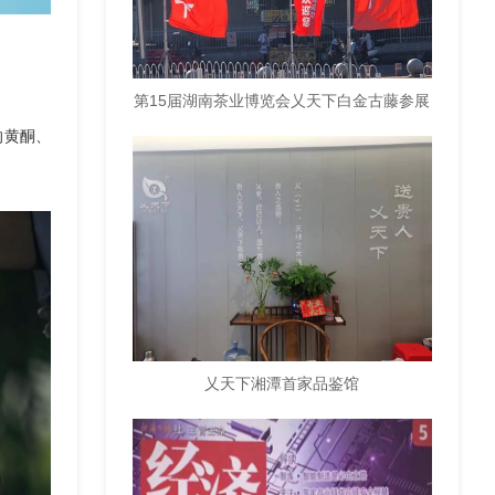
第15届湖南茶业博览会乂天下白金古藤参展
的黄酮、
乂天下湘潭首家品鉴馆