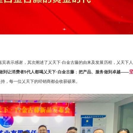
嘉宾表示感谢，其次阐述了乂天下·白金古藤的由来及发展历程，乂天下
坚
做到让消费者5代人都喝乂天下·白金古藤
；
把产品、服务做到卓越——
坚持，每一位乂天下的经销商都会收获硕果。