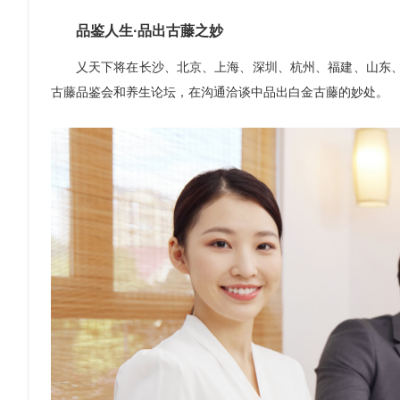
品鉴人生·品出古藤之妙
乂天下将在长沙、北京、上海、深圳、杭州、福建、山东、
古藤品鉴会和养生论坛，在沟通洽谈中品出白金古藤的妙处。