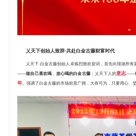
乂天下创始人致辞·共赴白金古藤财富时代
乂天下·白金古藤创始人卓炼烈致欢迎词，首先向现场所有
意志
——
做自己喜欢喝
，
放心喝的白金古藤
；乂天下人的
——
年
。强调了白金古藤的市场前景广阔，大有可为，只要用心、