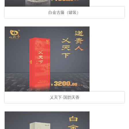
白金古藤（罐装）
乂天下·国韵天香