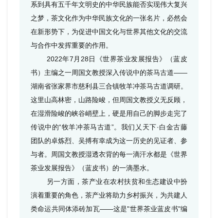
系到具有五千年文明史的中华民族能否实现伟大复兴
之梦，茶文化作为中华民族文化的一张名片，必然会
在新形势下，为促进中国文化与世界其他文化的交流
与合作中发挥重要的作用。
2022年7月28日《世界茶业发展报告》（蓝皮
书）主编之一周国文教授深入传说中的茶马古道——
湖南省张家界市慈利县三合镇牧羊冲茶马古道调研。
这里山高林密，山路险峻，但周国文教授义无反顾，
在湿滑险峻的峡谷峭壁上，硬是用自己的脚步走完了
传说中的“牧羊冲茶马古道”。我们乂天下·白金古藤
团队的卓炼烈、吴搏有幸成为这一历史的见证者、参
与者。周国文教授湿透衣背的每一滴汗水都是《世界
茶业发展报告》（蓝皮书）的一滴墨水。
另一方面，茶产业在农村扶贫和生态建设中扮
演着重要的角色，茶产业将助力乡村振兴，为共建人
类命运共同体添砖加瓦——这是"世界茶业蓝皮书"编