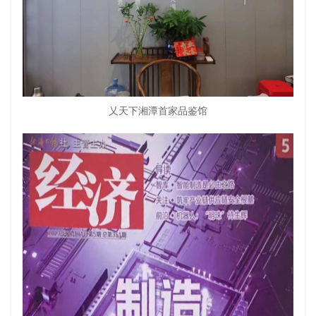
乂天下湘潭首家品鉴馆